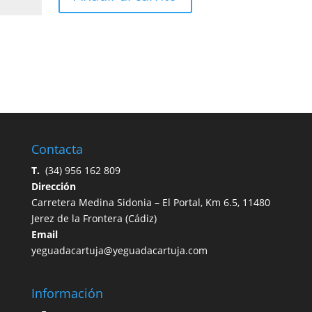
"Esencia:
5
Siglos
del
Caballo
Cartujano"
cantidad
Contacta
T.
(34) 956 162 809
Dirección
Carretera
Medina Sidonia – El Portal, Km 6.5,
11480
Jerez de la Frontera
(
Cádiz)
Email
yeguadacartuja@yeguadacartuja.com
Información