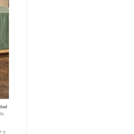
idad
la
r y