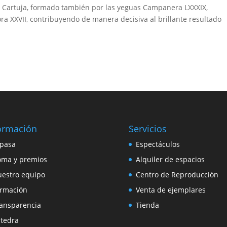
 Cartuja, formado también por las yeguas Campanera LXXXIX,
ora XXVII, contribuyendo de manera decisiva al brillante resultado
ormación
Servicios
pasa
Espectáculos
ma y premios
Alquiler de espacios
estro equipo
Centro de Reproducción
rmación
Venta de ejemplares
ansparencia
Tienda
tedra