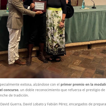
specialmente exitosa, alzándose con el
primer premio en la modal
del concurso
, un doble reconocimiento que refuerza el prestigio de 
anche de tradición.
 David Guerra, David Lobato y Fabián Pérez, encargados de prepara