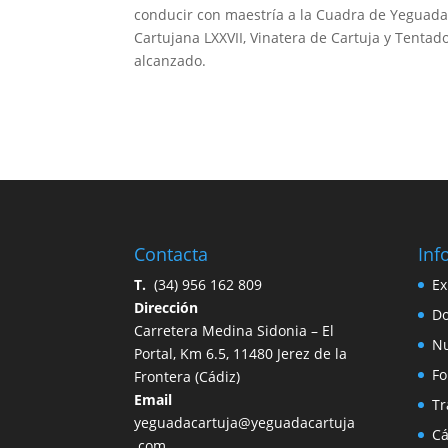
conducir con maestría a la Cuadra de Yeguada
Cartujana LXXVII, Vinatera de Cartuja y Tentad
alcanzado.
Contacta
Inf
T.
(34) 956 162 809
Ex
Dirección
Do
Carretera
Medina Sidonia – El
Nu
Portal, Km 6.5,
11480
Jerez de la
Fo
Frontera
(
Cádiz)
Email
Tr
yeguadacartuja@yeguadacartuja
Cá
.com